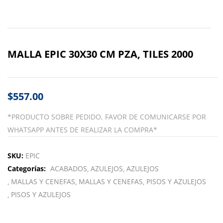
MALLA EPIC 30X30 CM PZA, TILES 2000
$
557.00
*PRODUCTO SOBRE PEDIDO, FAVOR DE COMUNICARSE POR
WHATSAPP ANTES DE REALIZAR LA COMPRA*
SKU:
EPIC
Categorías:
ACABADOS
AZULEJOS
AZULEJOS
MALLAS Y CENEFAS
MALLAS Y CENEFAS
PISOS Y AZULEJOS
PISOS Y AZULEJOS