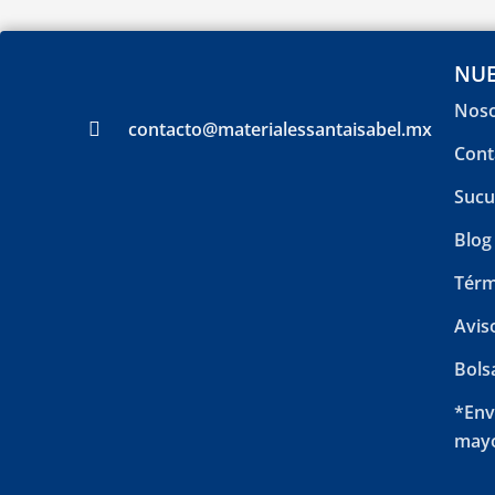
NUE
Noso
contacto@materialessantaisabel.mx
Cont
Sucu
Blog
Térm
Avis
Bols
*Env
mayo