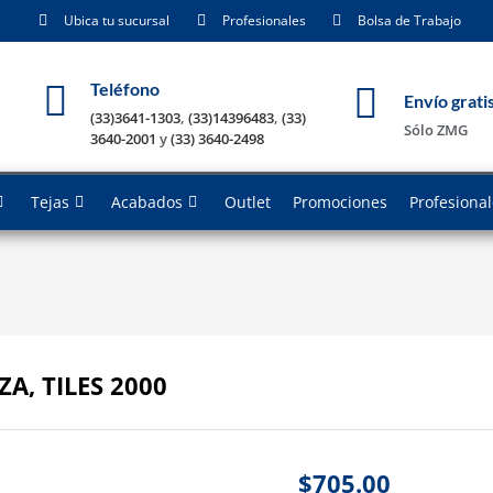
Ubica tu sucursal
Profesionales
Bolsa de Trabajo
Teléfono
Envío grati
(33)3641-1303
,
(33)14396483
,
(33)
Sólo ZMG
3640-2001
y
(33) 3640-2498
Tejas
Acabados
Outlet
Promociones
Profesiona
A, TILES 2000
$
705.00