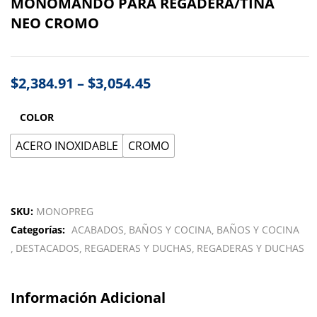
MONOMANDO PARA REGADERA/TINA
NEO CROMO
$
2,384.91
–
$
3,054.45
COLOR
ACERO INOXIDABLE
CROMO
SKU:
MONOPREG
Categorías:
ACABADOS
BAÑOS Y COCINA
BAÑOS Y COCINA
DESTACADOS
REGADERAS Y DUCHAS
REGADERAS Y DUCHAS
Información Adicional