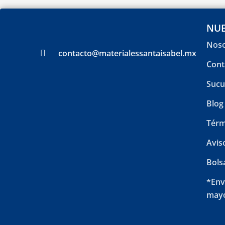
NUE
Noso
contacto@materialessantaisabel.mx
Cont
Sucu
Blog
Térm
Avis
Bols
*Env
mayo