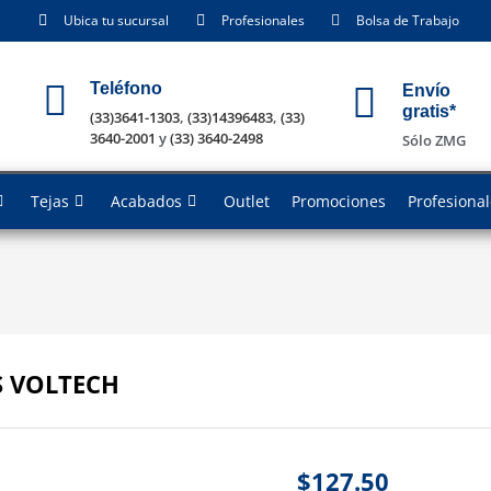
Ubica tu sucursal
Profesionales
Bolsa de Trabajo
Teléfono
Envío
gratis*
(33)3641-1303
,
(33)14396483
,
(33)
3640-2001
y
(33) 3640-2498
Sólo ZMG
Tejas
Acabados
Outlet
Promociones
Profesiona
 VOLTECH
$
127.50