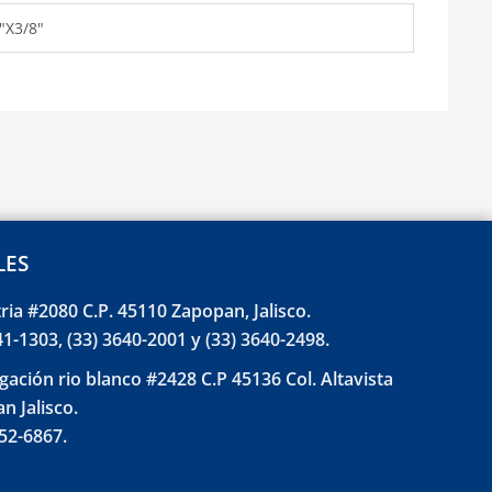
8"X3/8"
LES
tria #2080 C.P. 45110 Zapopan, Jalisco.
41-1303, (33) 3640-2001 y (33) 3640-2498.
gación rio blanco #2428 C.P 45136 Col. Altavista
n Jalisco.
852-6867.