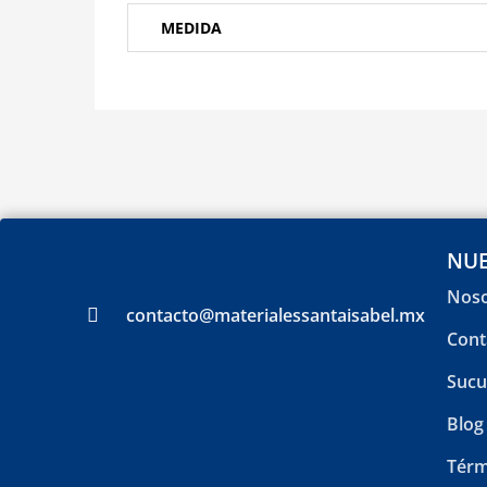
MEDIDA
NUE
Noso
contacto@materialessantaisabel.mx
Cont
Sucu
Blog
Térm