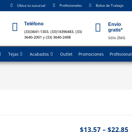
Ubica tu sucursal
Profesionales
Bolsa de Trabajo
Teléfono
Envío
gratis*
(33)3641-1303
,
(33)14396483
,
(33)
3640-2001
y
(33) 3640-2498
Sólo ZMG
Tejas
Acabados
Outlet
Promociones
Profesiona
$
13.57
–
$
22.85