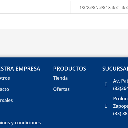
1/2"X3/8", 3/8" X 3/8", 3/
STRA EMPRESA
PRODUCTOS
SUCURSA
tros
Tienda
Av. Pa
(33)36
acto
Ofertas
Prolon
rsales
Zapopa
(33) 3
inos y condiciones