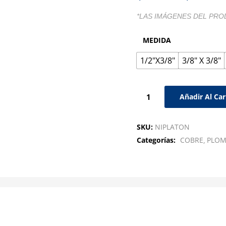
*LAS IMÁGENES DEL PRO
MEDIDA
1/2"X3/8"
3/8" X 3/8"
Añadir Al Car
SKU:
NIPLATON
Categorías:
COBRE
PLOM