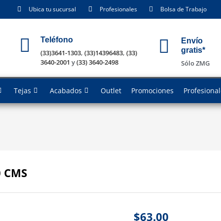
Ubica tu sucursal
Profesionales
Bolsa de Trabajo
Teléfono
Envío
gratis*
(33)3641-1303
,
(33)14396483
,
(33)
3640-2001
y
(33) 3640-2498
Sólo ZMG
Tejas
Acabados
Outlet
Promociones
Profesiona
0 CMS
$
63.00