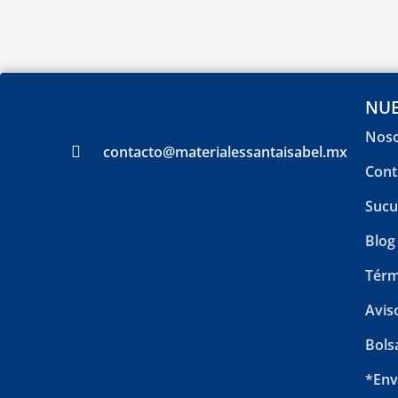
NUE
Noso
contacto@materialessantaisabel.mx
Cont
Sucu
Blog
Térm
Avis
Bols
*Env