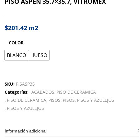
PISO ASPEN 35.7×35.7, VITROMEX
$
201.42
m2
COLOR
BLANCO
HUESO
SKU:
PISASP35
Categorías:
ACABADOS
PISO DE CERÁMICA
PISO DE CERÁMICA
PISOS
PISOS
PISOS Y AZULEJOS
PISOS Y AZULEJOS
Información adicional