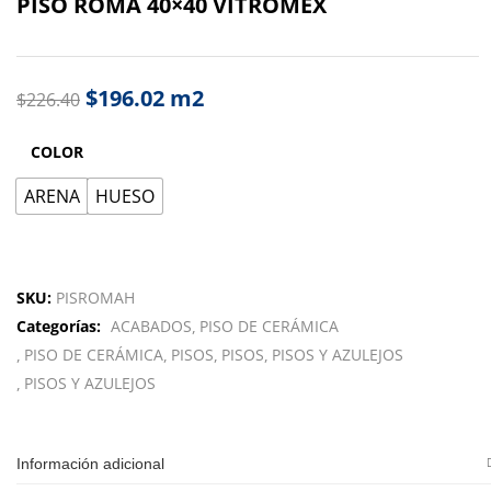
PISO ROMA 40×40 VITROMEX
$
196.02
m2
$
226.40
COLOR
ARENA
HUESO
SKU:
PISROMAH
Categorías:
ACABADOS
PISO DE CERÁMICA
PISO DE CERÁMICA
PISOS
PISOS
PISOS Y AZULEJOS
PISOS Y AZULEJOS
Información adicional