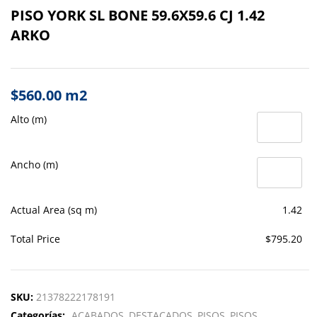
PISO YORK SL BONE 59.6X59.6 CJ 1.42
ARKO
$
560.00
m2
Alto (m)
Ancho (m)
Actual Area (sq m)
1.42
Total Price
$795.20
SKU:
21378222178191
Categorías:
ACABADOS
DESTACADOS
PISOS
PISOS