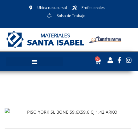
Ubica tu sucursal
Profesionales
Bolsa de Trabajo
0