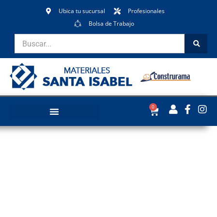
Ubica tu sucursal
Profesionales
Bolsa de Trabajo
0