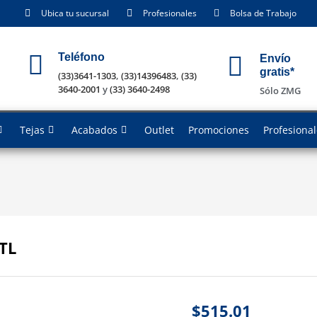
Ubica tu sucursal
Profesionales
Bolsa de Trabajo
Teléfono
Envío
gratis*
(33)3641-1303
,
(33)14396483
,
(33)
3640-2001
y
(33) 3640-2498
Sólo ZMG
Tejas
Acabados
Outlet
Promociones
Profesiona
TL
$
515.01