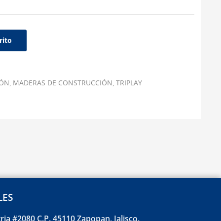
rito
IÓN
MADERAS DE CONSTRUCCIÓN
TRIPLAY
LES
tria #2080 C.P. 45110 Zapopan, Jalisco.