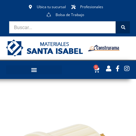
Ubica tu sucursal
Profesionales
Bolsa de Trabajo
0