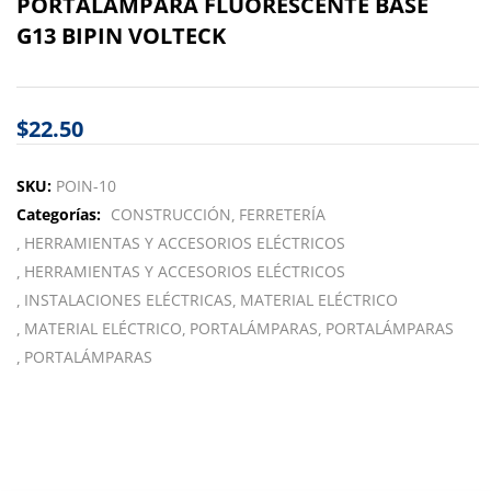
PORTALAMPARA FLUORESCENTE BASE
G13 BIPIN VOLTECK
$
22.50
SKU:
POIN-10
Categorías:
CONSTRUCCIÓN
FERRETERÍA
HERRAMIENTAS Y ACCESORIOS ELÉCTRICOS
HERRAMIENTAS Y ACCESORIOS ELÉCTRICOS
INSTALACIONES ELÉCTRICAS
MATERIAL ELÉCTRICO
MATERIAL ELÉCTRICO
PORTALÁMPARAS
PORTALÁMPARAS
PORTALÁMPARAS