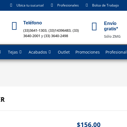
Ubica tu sucursal
Profesionales
Bolsa de Trabajo
Teléfono
Envío
gratis*
(33)3641-1303
,
(33)14396483
,
(33)
3640-2001
y
(33) 3640-2498
Sólo ZMG
Tejas
Acabados
Outlet
Promociones
Profesiona
ER
$
156.00