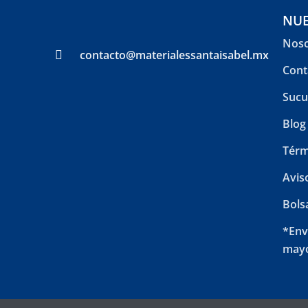
NUE
Noso
contacto@materialessantaisabel.mx
Cont
Sucu
Blog
Térm
Avis
Bols
*Env
mayo