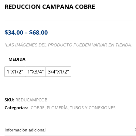
REDUCCION CAMPANA COBRE
$
34.00
–
$
68.00
*LAS IMÁGENES DEL PRODUCTO PUEDEN VARIAR EN TIENDA.
MEDIDA
1"X1/2"
1"X3/4"
3/4"X1/2"
SKU:
REDUCAMPCOB
Categorías:
COBRE
PLOMERÍA
TUBOS Y CONEXIONES
Información adicional