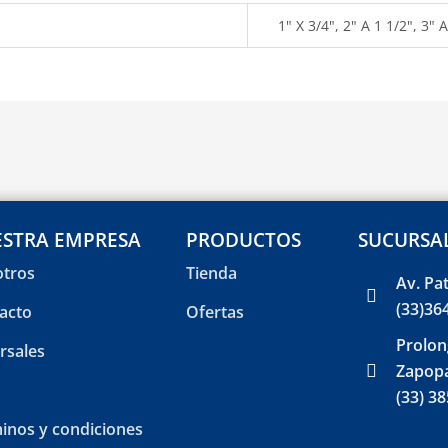
1" X 3/4", 2" A 1 1/2", 3" A
STRA EMPRESA
PRODUCTOS
SUCURSA
tros
Tienda
Av. Pa
(33)36
acto
Ofertas
Prolon
rsales
Zapopa
(33) 3
inos y condiciones