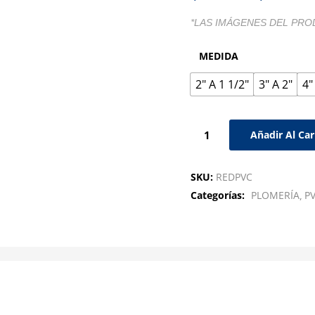
*LAS IMÁGENES DEL PRO
MEDIDA
2" A 1 1/2"
3" A 2"
4"
Añadir Al Car
SKU:
REDPVC
Categorías:
PLOMERÍA
P