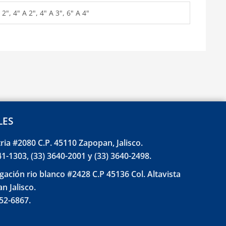
 2", 4" A 2", 4" A 3", 6" A 4"
LES
tria #2080 C.P. 45110 Zapopan, Jalisco.
41-1303, (33) 3640-2001 y (33) 3640-2498.
gación rio blanco #2428 C.P 45136 Col. Altavista
n Jalisco.
852-6867.