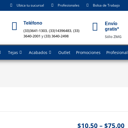
Ubica tu sucursal
Profesionales
Bolsa de Trabajo
Teléfono
Envío
gratis*
(33)3641-1303
,
(33)14396483
,
(33)
3640-2001
y
(33) 3640-2498
Sólo ZMG
Tejas
Acabados
Outlet
Promociones
Profesiona
$
10.50
–
$
75.00