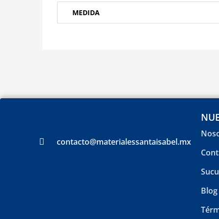
MEDIDA
NUE
Noso
contacto@materialessantaisabel.mx
Cont
Sucu
Blog
Térm