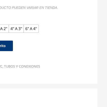
DUCTO PUEDEN VARIAR EN TIENDA.
 A 2"
4" A 3"
6" A 4"
rito
VC
TUBOS Y CONEXIONES