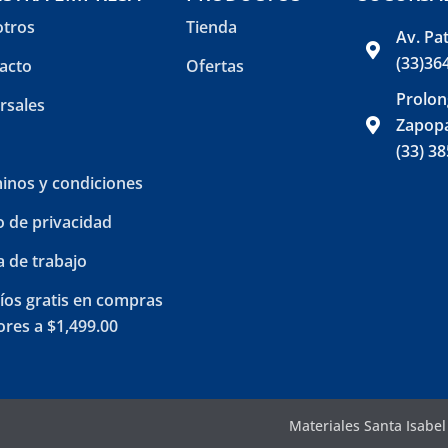
tros
Tienda
Av. Pa
(33)36
acto
Ofertas
Prolon
rsales
Zapopa
(33) 3
inos y condiciones
o de privacidad
a de trabajo
íos gratis en compras
res a $1,499.00
Materiales Santa Isabe