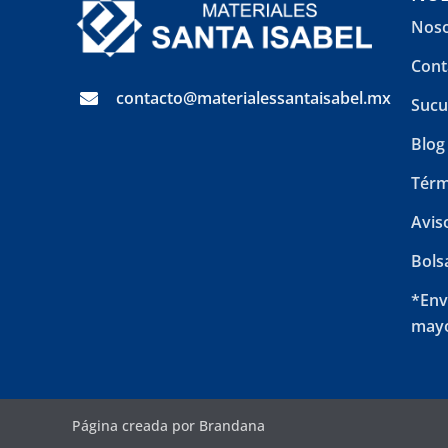
Noso
Cont
contacto@materialessantaisabel.mx
Sucu
Blog
Térm
Avis
Bols
*Env
mayo
Página creada por Brandana