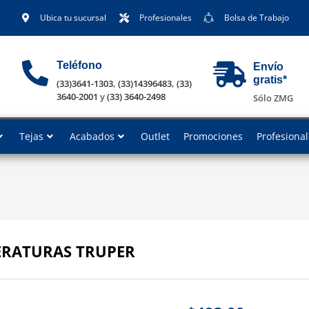
Ubica tu sucursal
Profesionales
Bolsa de Trabajo
Teléfono
Envío
gratis*
(33)3641-1303
,
(33)14396483
,
(33)
3640-2001
y
(33) 3640-2498
Sólo ZMG
Tejas
Acabados
Outlet
Promociones
Profesiona
ERATURAS TRUPER