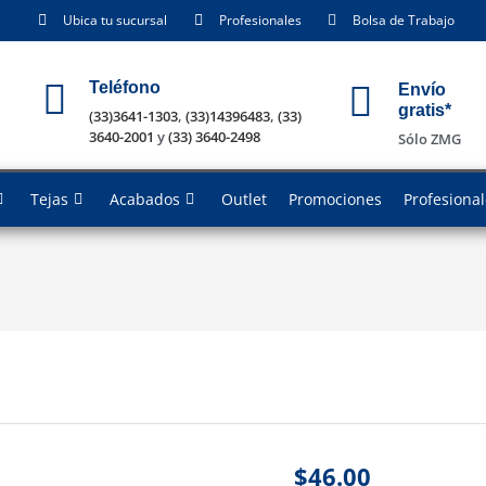
Ubica tu sucursal
Profesionales
Bolsa de Trabajo
Teléfono
Envío
gratis*
(33)3641-1303
,
(33)14396483
,
(33)
3640-2001
y
(33) 3640-2498
Sólo ZMG
Tejas
Acabados
Outlet
Promociones
Profesiona
$
46.00