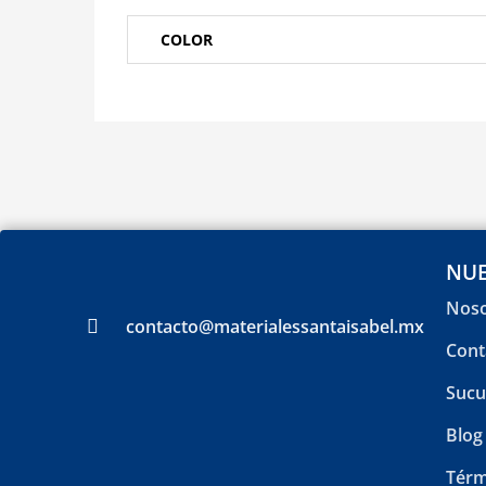
COLOR
NUE
Noso
contacto@materialessantaisabel.mx
Cont
Sucu
Blog
Térm