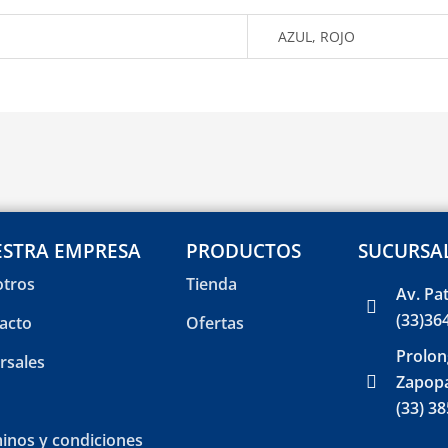
AZUL, ROJO
STRA EMPRESA
PRODUCTOS
SUCURSA
tros
Tienda
Av. Pa
(33)36
acto
Ofertas
Prolon
rsales
Zapopa
(33) 3
inos y condiciones