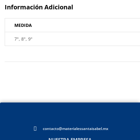
Información Adicional
MEDIDA
7", 8", 9"
contacto@materialessantaisabel.mx
NUESTRA EMPRESA