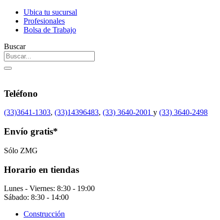
Ubica tu sucursal
Profesionales
Bolsa de Trabajo
Buscar
Teléfono
(33)3641-1303
,
(33)14396483
,
(33) 3640-2001
y
(33) 3640-2498
Envío gratis*
Sólo ZMG
Horario en tiendas
Lunes - Viernes: 8:30 - 19:00
Sábado: 8:30 - 14:00
Construcción