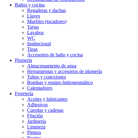
Baños y cocina
Regaderas y duchas
Llaves
Muebles (tocadores)
Tarjas
Lavabos
WC
Institucional
Tinas
Accesorios de baño y cocina
Plomería
Almacenamiento de agua
Herramientas y accesorios de plomería
Tubos y conexiones
Bombas y equipo hidroneumático
Calentadores
Ferretería
Aceites y lubricantes
Adhesivos
Cuerdas y cadenas
Fijación
Jardinería
Limpieza
Pintura
Puertas