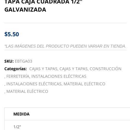
TAPA CAJA CUADRADA 1/2″
GALVANIZADA
$
5.50
*LAS IMÁGENES DEL PRODUCTO PUEDEN VARIAR EN TIENDA.
SKU:
EBTGA03
Categorías:
CAJAS Y TAPAS
CAJAS Y TAPAS
CONSTRUCCIÓN
FERRETERÍA
INSTALACIONES ELÉCTRICAS
INSTALACIONES ELÉCTRICAS
MATERIAL ELÉCTRICO
MATERIAL ELÉCTRICO
MEDIDA
1/2"