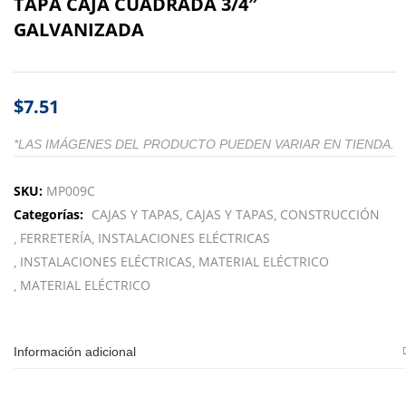
TAPA CAJA CUADRADA 3/4″
GALVANIZADA
$
7.51
*LAS IMÁGENES DEL PRODUCTO PUEDEN VARIAR EN TIENDA.
SKU:
MP009C
Categorías:
CAJAS Y TAPAS
CAJAS Y TAPAS
CONSTRUCCIÓN
FERRETERÍA
INSTALACIONES ELÉCTRICAS
INSTALACIONES ELÉCTRICAS
MATERIAL ELÉCTRICO
MATERIAL ELÉCTRICO
Información adicional