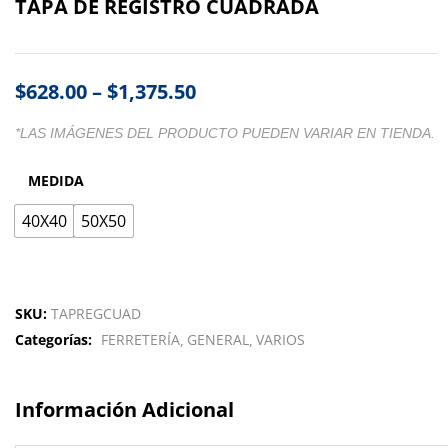
TAPA DE REGISTRO CUADRADA
$
628.00
–
$
1,375.50
*LAS IMÁGENES DEL PRODUCTO PUEDEN VARIAR EN TIENDA.
MEDIDA
40X40
50X50
SKU:
TAPREGCUAD
Categorías:
FERRETERÍA
GENERAL
VARIOS
Información Adicional