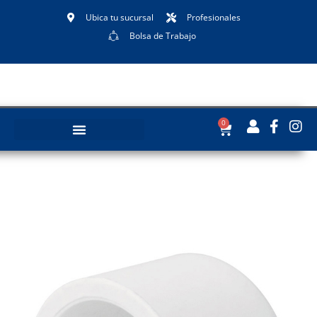
Ubica tu sucursal
Profesionales
Bolsa de Trabajo
0