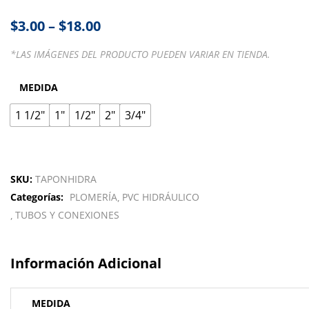
$
3.00
–
$
18.00
*LAS IMÁGENES DEL PRODUCTO PUEDEN VARIAR EN TIENDA.
MEDIDA
1 1/2"
1"
1/2"
2"
3/4"
SKU:
TAPONHIDRA
Categorías:
PLOMERÍA
PVC HIDRÁULICO
TUBOS Y CONEXIONES
Información Adicional
MEDIDA