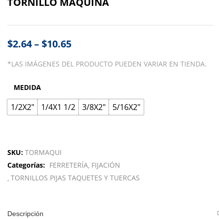
TORNILLO MAQUINA
$
2.64
–
$
10.65
*LAS IMÁGENES DEL PRODUCTO PUEDEN VARIAR EN TIENDA.
MEDIDA
1/2X2"
1/4X1 1/2
3/8X2"
5/16X2"
SKU:
TORMAQUI
Categorías:
FERRETERÍA
FIJACIÓN
TORNILLOS PIJAS TAQUETES Y TUERCAS
Descripción