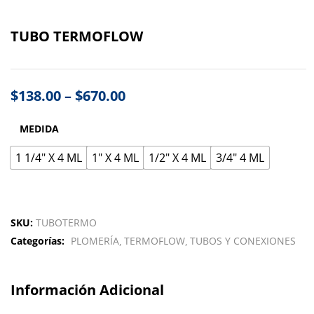
TUBO TERMOFLOW
$
138.00
–
$
670.00
MEDIDA
1 1/4" X 4 ML
1" X 4 ML
1/2" X 4 ML
3/4" 4 ML
SKU:
TUBOTERMO
Categorías:
PLOMERÍA
TERMOFLOW
TUBOS Y CONEXIONES
Información Adicional