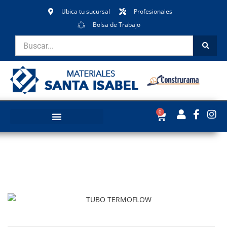
Ubica tu sucursal
Profesionales
Bolsa de Trabajo
0