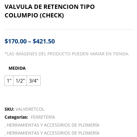
VALVULA DE RETENCION TIPO
COLUMPIO (CHECK)
$
170.00
–
$
421.50
*LAS IMÁGENES DEL PRODUCTO PUEDEN VARIAR EN TIENDA.
MEDIDA
1"
1/2"
3/4"
SKU:
VALVDRETCOL
Categorías:
FERRETERÍA
HERRAMIENTAS Y ACCESORIOS DE PLOMERÍA
HERRAMIENTAS Y ACCESORIOS DE PLOMERÍA