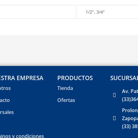
1/2", 3/4"
STRA EMPRESA
PRODUCTOS
SUCURSA
tros
Tienda
Av. Pa
(33)36
acto
Ofertas
Prolon
rsales
Zapopa
(33) 3
inos y condiciones