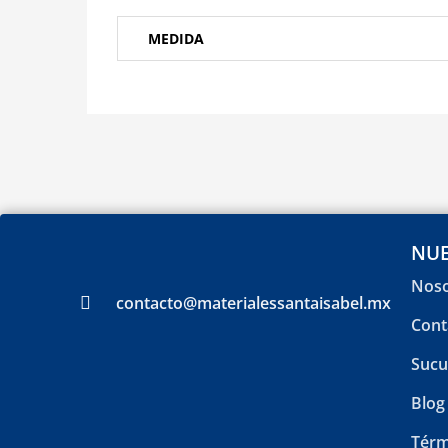
MEDIDA
NUE
Noso
contacto@materialessantaisabel.mx
Cont
Sucu
Blog
Térm