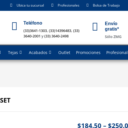
Ubica tu sucursal
Profesionales
Bolsa de Trabajo
Teléfono
Envío
gratis*
(33)3641-1303
,
(33)14396483
,
(33)
3640-2001
y
(33) 3640-2498
Sólo ZMG
Tejas
Acabados
Outlet
Promociones
Profesiona
SET
$
184.50
–
$
250.