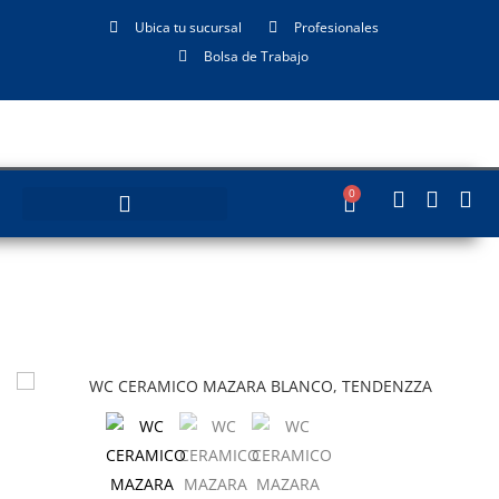
Ubica tu sucursal
Profesionales
Bolsa de Trabajo
0