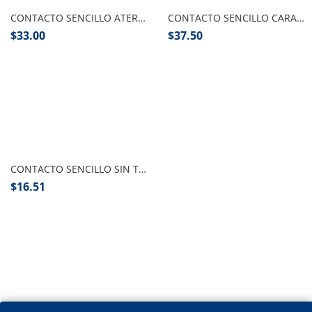
CONTACTO SENCILLO ATERRIZADO VOLTECH PZA
CONTACTO SENCILLO CARA DE CHINO STANDARD, TRUPER
$
33.00
$
37.50
Añadir al carrito
CONTACTO SENCILLO SIN TIERRA ECONOMICO VOLTECH
$
16.51