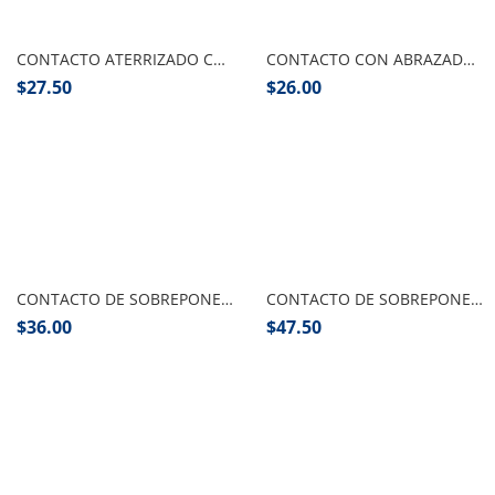
Añadir al carrito
Añadir al carrito
CONTACTO ATERRIZADO CON ABRAZADERA,COR-A
CONTACTO CON ABRAZADERA COR-S, TRUPER
$
27.50
$
26.00
Añadir al carrito
Añadir al carrito
CONTACTO DE SOBREPONER DUPLEX VOLTECH
CONTACTO DE SOBREPONER DUPLEX VOLTECH OVALADO
$
36.00
$
47.50
Añadir al carrito
Añadir al carrito