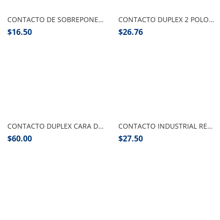
CONTACTO DE SOBREPONER SENCILLO SIN TIERRA VOLTECH
CONTACTO DUPLEX 2 POLOS 3 HILOS GRANEL VOLTECH
$
16.50
$
26.76
Añadir al carrito
Añadir al carrito
CONTACTO DUPLEX CARA DE CHINO STANDARD,TRUPER
CONTACTO INDUSTRIAL REFORZADO CARA DE CHINO VOLTEC
$
60.00
$
27.50
Añadir al carrito
Añadir al carrito