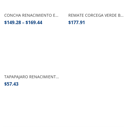
Seleccionar opciones
Añadir al carrito
CONCHA RENACIMIENTO EL AGUILA PZA
REMATE CORCEGA VERDE BOTELLA, EL AGUILA PZA
$
149.28
–
$
169.44
$
177.91
Añadir al carrito
TAPAPAJARO RENACIMIENTO EL AGUILA MADERA PZA
$
57.43