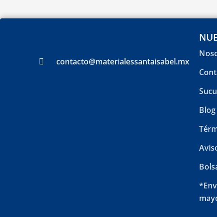
NUE
Noso
contacto@materialessantaisabel.mx
Cont
Sucu
Blog
Térm
Avis
Bols
*Env
mayo