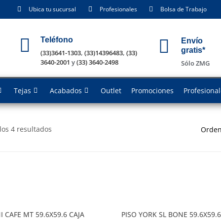
Ubica tu sucursal
Profesionales
Bolsa de Trabajo
Teléfono
Envío
gratis*
(33)3641-1303
,
(33)14396483
,
(33)
3640-2001
y
(33) 3640-2498
Sólo ZMG
Tejas
Acabados
Outlet
Promociones
Profesiona
os 4 resultados
Orden
I CAFE MT 59.6X59.6 CAJA
PISO YORK SL BONE 59.6X59.6 