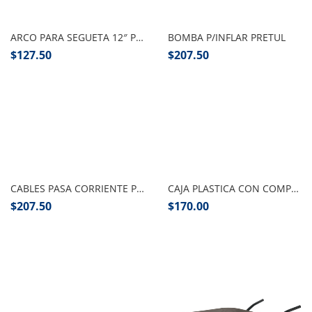
Añadir al carrito
Añadir al carrito
ARCO PARA SEGUETA 12″ PRETUL PZA
BOMBA P/INFLAR PRETUL
$
127.50
$
207.50
Añadir al carrito
Añadir al carrito
CABLES PASA CORRIENTE PRETUL 2.5MTS
CAJA PLASTICA CON COMPARTIMENTOS, PRETUL
$
207.50
$
170.00
Añadir al carrito