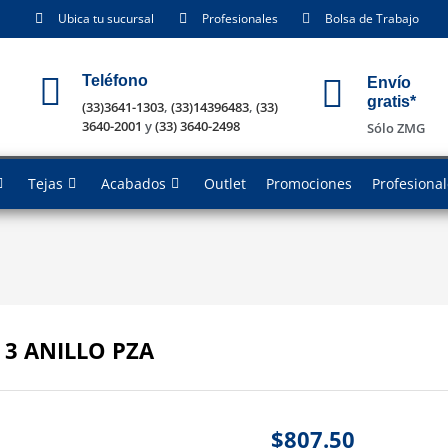
Ubica tu sucursal
Profesionales
Bolsa de Trabajo
Teléfono
Envío
gratis*
(33)3641-1303
,
(33)14396483
,
(33)
3640-2001
y
(33) 3640-2498
Sólo ZMG
Tejas
Acabados
Outlet
Promociones
Profesiona
3 ANILLO PZA
$
807.50