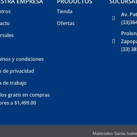
STRA EMPRESA
PRODUCTOS
SUCURSA
tros
Tienda
Av. Pa
(33)36
acto
Ofertas
Prolon
rsales
Zapopa
(33) 3
inos y condiciones
o de privacidad
a de trabajo
íos gratis en compras
res a $1,499.00
Materiales Santa Isab