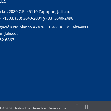
LES
tria #2080 C.P. 45110 Zapopan, Jalisco.
41-1303, (33) 3640-2001 y (33) 3640-2498.
gación rio blanco #2428 C.P 45136 Col. Altavista
n Jalisco.
852-6867.
el © 2020 Todos Los Derechos Reservados.