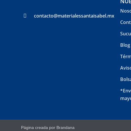
NUE
Noso
contacto@materialessantaisabel.mx
Cont
Sucu
Blog
Térm
Avis
Bols
*Env
mayo
Página creada por Brandana