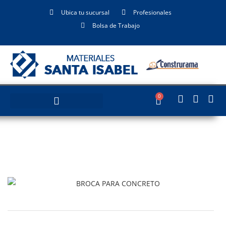
Ubica tu sucursal
Profesionales
Bolsa de Trabajo
0