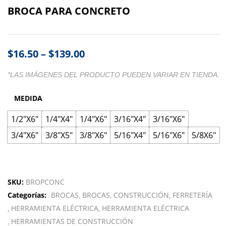
BROCA PARA CONCRETO
$
16.50
–
$
139.00
*LAS IMÁGENES DEL PRODUCTO PUEDEN VARIAR EN TIENDA.
MEDIDA
1/2"X6"
1/4"X4"
1/4"X6"
3/16"X4"
3/16"X6"
3/4"X6"
3/8"X5"
3/8"X6"
5/16"X4"
5/16"X6"
5/8X6"
SKU:
BROPCONC
Categorías:
BROCAS
BROCAS
CONSTRUCCIÓN
FERRETERÍA
HERRAMIENTA ELÉCTRICA
HERRAMIENTA ELÉCTRICA
HERRAMIENTAS DE CONSTRUCCIÓN