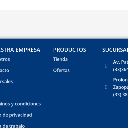
STRA EMPRESA
PRODUCTOS
SUCURSA
tros
Tienda
Av. Pa
(33)36
acto
Ofertas
Prolon
rsales
Zapopa
(33) 3
inos y condiciones
o de privacidad
a de trabajo