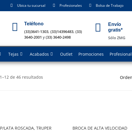
Ubica tu sucursal
Profesionales
Bolsa de Trabajo
Teléfono
Envío
gratis*
(33)3641-1303
,
(33)14396483
,
(33)
3640-2001
y
(33) 3640-2498
Sólo ZMG
Tejas
Acabados
Outlet
Promociones
Profesiona
1–12 de 46 resultados
Orden
 P/LATA ROSCADA, TRUPER
BROCA DE ALTA VELOCIDAD