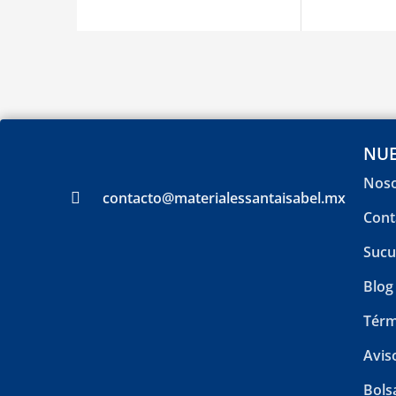
NUE
Noso
contacto@materialessantaisabel.mx
Cont
Sucu
Blog
Térm
Avis
Bols