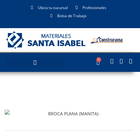
Ubica tu sucursal
Profesionales
Bolsa de Trabajo
0