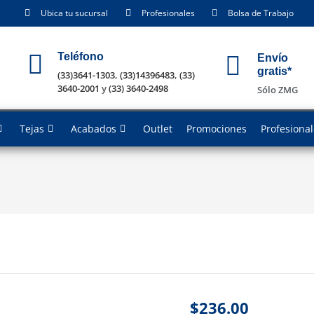
Ubica tu sucursal
Profesionales
Bolsa de Trabajo
Teléfono
Envío
gratis*
(33)3641-1303
,
(33)14396483
,
(33)
3640-2001
y
(33) 3640-2498
Sólo ZMG
Tejas
Acabados
Outlet
Promociones
Profesiona
$
236.00