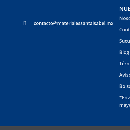
NUE
Noso
contacto@materialessantaisabel.mx
Cont
Sucu
Blog
Térm
Avis
Bols
*Env
mayo