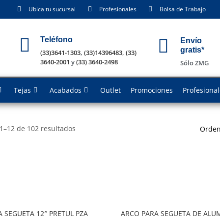
Ubica tu sucursal
Profesionales
Bolsa de Trabajo
Teléfono
Envío
gratis*
(33)3641-1303
,
(33)14396483
,
(33)
3640-2001
y
(33) 3640-2498
Sólo ZMG
Tejas
Acabados
Outlet
Promociones
Profesiona
1–12 de 102 resultados
Orden
 SEGUETA 12″ PRETUL PZA
ARCO PARA SEGUETA DE ALU