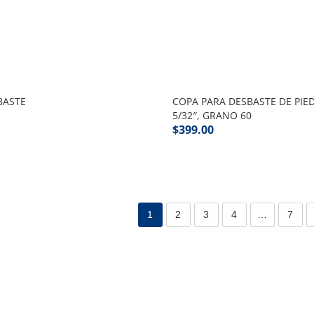
BASTE
COPA PARA DESBASTE DE PIED
5/32″, GRANO 60
$
399.00
1
2
3
4
…
7