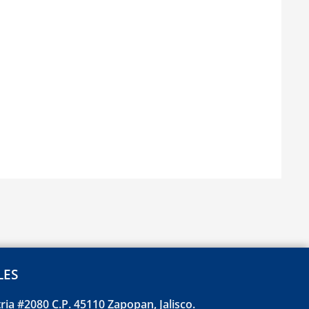
LES
tria #2080 C.P. 45110 Zapopan, Jalisco.