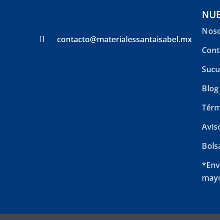
NUE
Noso
contacto@materialessantaisabel.mx
Cont
Sucu
Blog
Térm
Avis
Bols
*Env
mayo