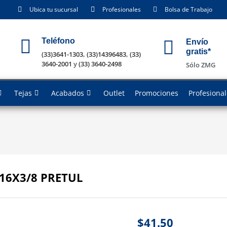
Ubica tu sucursal
Profesionales
Bolsa de Trabajo
Teléfono
Envío
gratis*
(33)3641-1303
,
(33)14396483
,
(33)
3640-2001
y
(33) 3640-2498
Sólo ZMG
Tejas
Acabados
Outlet
Promociones
Profesiona
16X3/8 PRETUL
$
41.50