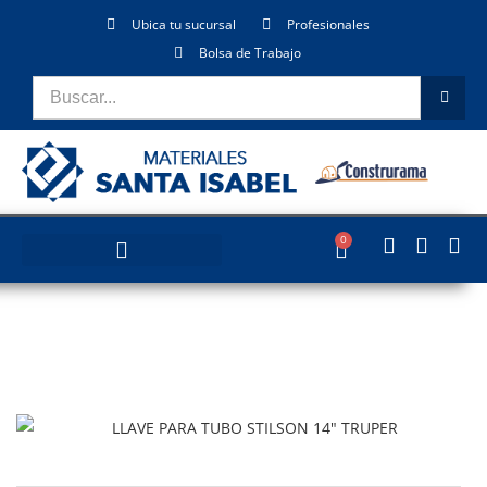
Ubica tu sucursal
Profesionales
Bolsa de Trabajo
0