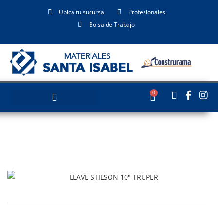
Ubica tu sucursal
Profesionales
Bolsa de Trabajo
0