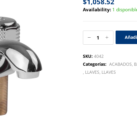
$
1,058.52
Availability:
1 disponibl
Añadi
SKU:
4042
Categorías:
ACABADOS
B
LLAVES
LLAVES