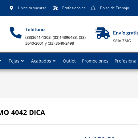
Ubica tu sucursal
Profesionales
Bolsa de Trabajo
Teléfono
Envío grati
(33)3641-1303
,
(33)14396483
,
(33)
Sólo ZMG
3640-2001
y
(33) 3640-2498
Tejas
Acabados
Outlet
Promociones
Profesiona
O 4042 DICA