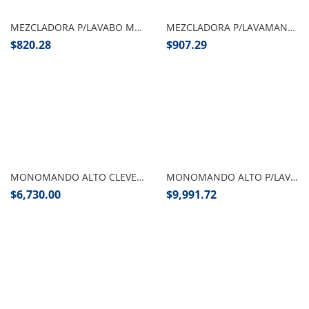
MEZCLADORA P/LAVABO MOD.4062 DICA
MEZCLADORA P/LAVAMANOS MOD.4061 DICA
$
820.28
$
907.29
Añadir al carrito
Añadir al carrito
MONOMANDO ALTO CLEVER CROMO
MONOMANDO ALTO P/LAVABO CROMO HASEN
$
6,730.00
$
9,991.72
Añadir al carrito
Añadir al carrito