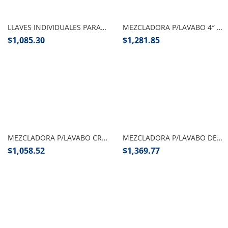
Añadir al carrito
Añadir al carrito
LLAVES INDIVIDUALES PARA LAVAMANOS 242 CROMO
MEZCLADORA P/LAVABO 4″ CROMO MD.46 URREA
$
1,085.30
$
1,281.85
Añadir al carrito
Añadir al carrito
MEZCLADORA P/LAVABO CROMO 4042 DICA
MEZCLADORA P/LAVABO DE 4″ CROMO/ORO MOD.4071.1
$
1,058.52
$
1,369.77
Añadir al carrito
Añadir al carrito