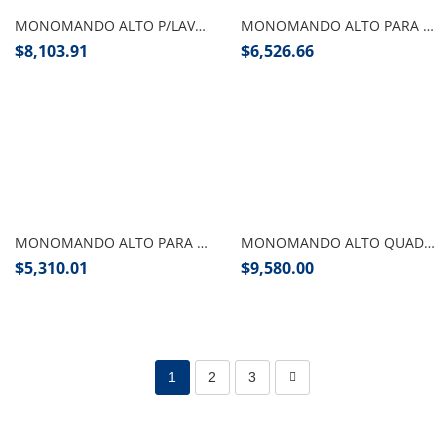
MONOMANDO ALTO P/LAVABO CROMO QUADRO
MONOMANDO ALTO PARA LAVABO ITUA CROMO
$
8,103.91
$
6,526.66
Añadir al carrito
Añadir al carrito
MONOMANDO ALTO PARA LAVABO NEO ACERO INOX, URREA
MONOMANDO ALTO QUADRATTO CROMO WASSER
$
5,310.01
$
9,580.00
1
2
3