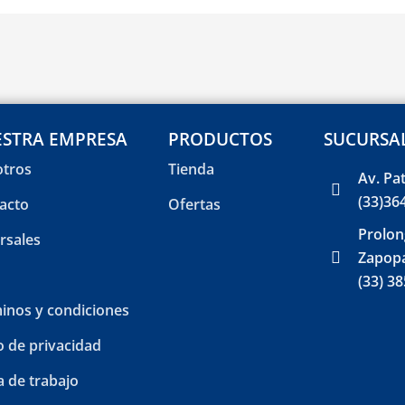
STRA EMPRESA
PRODUCTOS
SUCURSA
tros
Tienda
Av. Pa
(33)36
acto
Ofertas
Prolon
rsales
Zapopa
(33) 3
inos y condiciones
o de privacidad
a de trabajo