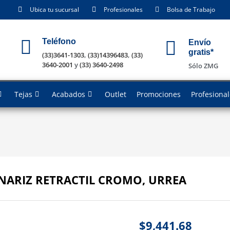
Ubica tu sucursal
Profesionales
Bolsa de Trabajo
Teléfono
Envío
gratis*
(33)3641-1303
,
(33)14396483
,
(33)
3640-2001
y
(33) 3640-2498
Sólo ZMG
Tejas
Acabados
Outlet
Promociones
Profesiona
ARIZ RETRACTIL CROMO, URREA
$
9,441.68