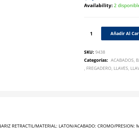
Availability:
2 disponibl
Añadir Al Car
SKU:
9438
Categorías:
ACABADOS
B
FREGADERO
LLAVES
LLA
NARIZ RETRACTIL/MATERIAL: LATON/ACABADO: CROMO/PRESION: 