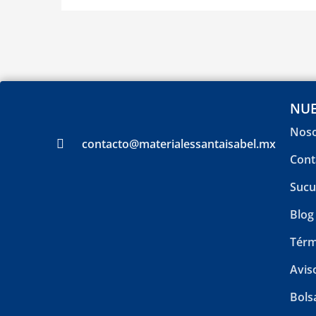
NUE
Noso
contacto@materialessantaisabel.mx
Cont
Sucu
Blog
Térm
Avis
Bols