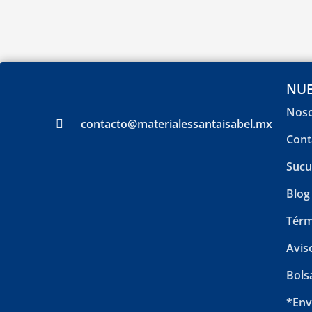
NUE
Noso
contacto@materialessantaisabel.mx
Cont
Sucu
Blog
Térm
Avis
Bols
*Env