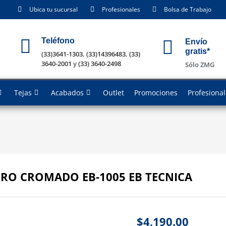
Ubica tu sucursal
Profesionales
Bolsa de Trabajo
Teléfono
Envío
gratis*
(33)3641-1303
,
(33)14396483
,
(33)
3640-2001
y
(33) 3640-2498
Sólo ZMG
Tejas
Acabados
Outlet
Promociones
Profesiona
O CROMADO EB-1005 EB TECNICA
$
4,190.00