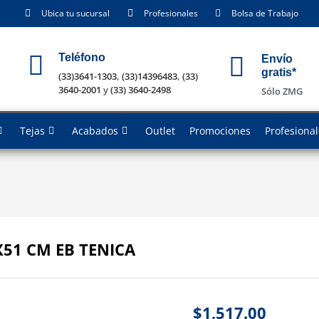
Ubica tu sucursal
Profesionales
Bolsa de Trabajo
Teléfono
Envío
gratis*
(33)3641-1303
,
(33)14396483
,
(33)
3640-2001
y
(33) 3640-2498
Sólo ZMG
Tejas
Acabados
Outlet
Promociones
Profesiona
51 CM EB TENICA
$
1,517.00