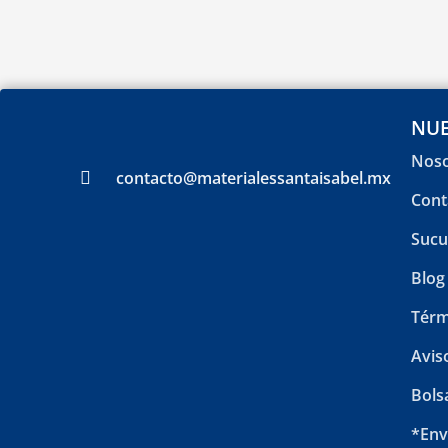
NUE
Noso
contacto@materialessantaisabel.mx
Cont
Sucu
Blog
Térm
Avis
Bols
*Env