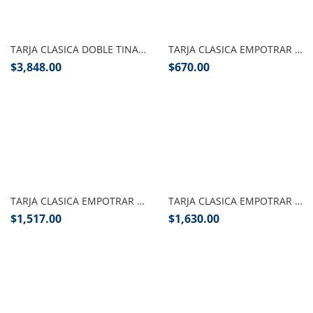
Añadir al carrito
Añadir al carrito
TARJA CLASICA DOBLE TINA SUBMONTAR 84X48 CM EB TECNICA
TARJA CLASICA EMPOTRAR 38X38 CM EB TECNICA
$
3,848.00
$
670.00
Añadir al carrito
Añadir al carrito
TARJA CLASICA EMPOTRAR 48X51 CM EB TENICA
TARJA CLASICA EMPOTRAR 57X51 CM EB TENICA
$
1,517.00
$
1,630.00