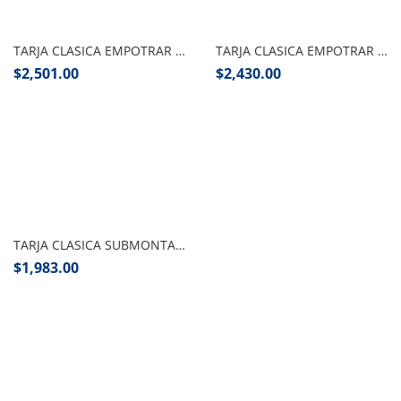
Añadir al carrito
Añadir al carrito
TARJA CLASICA EMPOTRAR CON ESCURRIDOR IZQUIERDO 87X54 CM EB TECNICA
TARJA CLASICA EMPOTRAR DOBLE TINA 84X56 CM EB TECNICA
$
2,501.00
$
2,430.00
Añadir al carrito
TARJA CLASICA SUBMONTAR 48X43 CM EB TECNICA
$
1,983.00