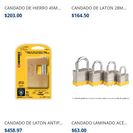
CANDADO DE HIERRO 45MM LARGO 2 PIEZAS
CANDADO DE LATON 28MM COMBINACION TRUPER
$
203.00
$
164.50
Añadir al carrito
Añadir al carrito
CANDADO DE LATON ANTIPALANCA 75MM HERMEX BASIC
CANDADO LAMINADO ACERO 30MM PRETUL
$
458.97
$
63.00