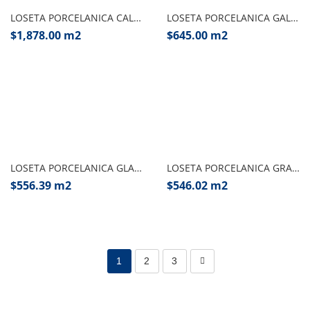
LOSETA PORCELANICA CALACATTA SMOOTH 80X180 CJ. 2.88 M2 INTERCASA
LOSETA PORCELANICA GALES DARK 60X120 CJ. 1.44 M2 INTERCASA
$
1,878.00
m2
$
645.00
m2
Añadir al carrito
Añadir al carrito
LOSETA PORCELANICA GLAMOUR GLOSSY 60X120 CJ. 2.16 M2 INTERCASA
LOSETA PORCELANICA GRAFITO GRIS 60X120 CJ. 2.16 M2 INTERCASA
$
556.39
m2
$
546.02
m2
1
2
3