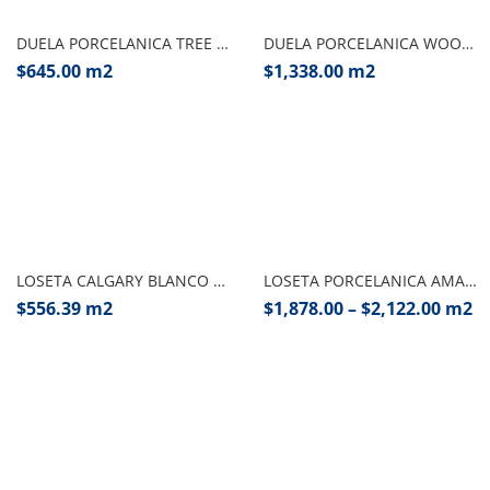
DUELA PORCELANICA TREE 20X120 CJ. 1.68 M2 INTERCASA
DUELA PORCELANICA WOODTALE QUERCIA INTERCASA
$
645.00
m2
$
1,338.00
m2
Añadir al carrito
Seleccionar opciones
LOSETA CALGARY BLANCO 60X120 CJ. 2.16 M2 INTERCASA
LOSETA PORCELANICA AMANI BRONZE 80X180 CJ. 2.88 M2 INTERCASA
$
556.39
m2
$
1,878.00
–
$
2,122.00
m2
Añadir al carrito
Añadir al carrito