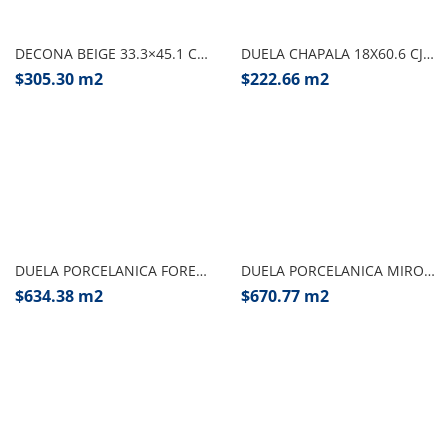
Añadir al carrito
Seleccionar opciones
DECONA BEIGE 33.3×45.1 CJ1.65 M2 VITROMEX
DUELA CHAPALA 18X60.6 CJ 1.64 M2, VITROMEX
$
305.30
m2
$
222.66
m2
Seleccionar opciones
Seleccionar opciones
DUELA PORCELANICA FORESTER 20X120 CJ. 1.44 M2 INTERCASA
DUELA PORCELANICA MIRO 20X120 CJ. 1.68 M2 INTERCASA
$
634.38
m2
$
670.77
m2
Seleccionar opciones
Seleccionar opciones